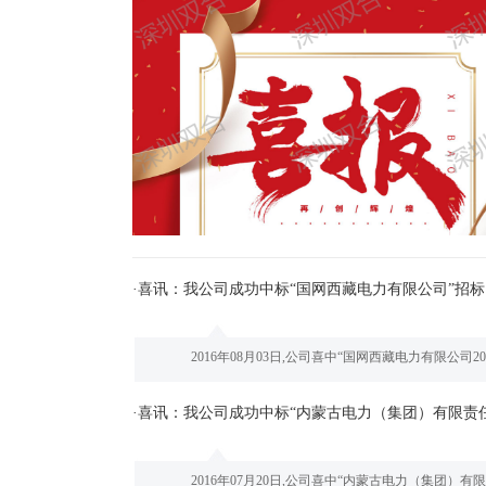
·喜讯：我公司成功中标“国网西藏电力有限公司”招标
2016年08月03日,公司喜中“国网西藏电力有限公司
·喜讯：我公司成功中标“内蒙古电力（集团）有限责
2016年07月20日,公司喜中“内蒙古电力（集团）