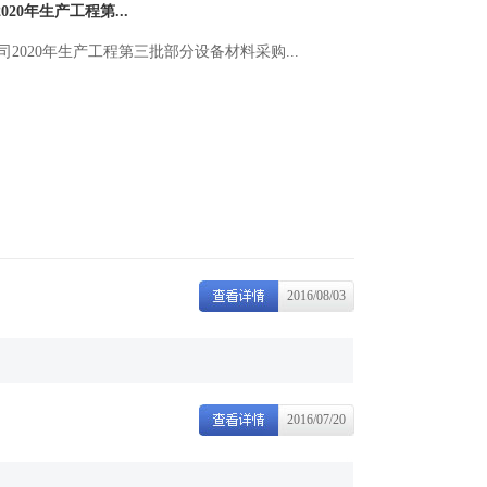
20年生产工程第...
司2020年生产工程第三批部分设备材料采购...
2016/08/03
2016/07/20