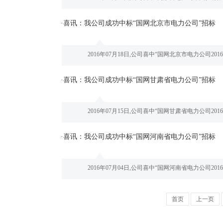
·喜讯：我公司成功中标“国网北京市电力公司”招标
2016年07月18日,公司喜中“国网北京市电力公司2
·喜讯：我公司成功中标“国网甘肃省电力公司”招标
2016年07月15日,公司喜中“国网甘肃省电力公司2
·喜讯：我公司成功中标“国网河南省电力公司”招标
2016年07月04日,公司喜中“国网河南省电力公司2
首页
上一页